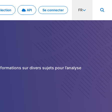
FR
lection
API
Se connecter
activité internationale et les taux. Découvrez le projet en détail.
nées et de métadonnées.
ormations sur divers sujets pour l’analyse
.