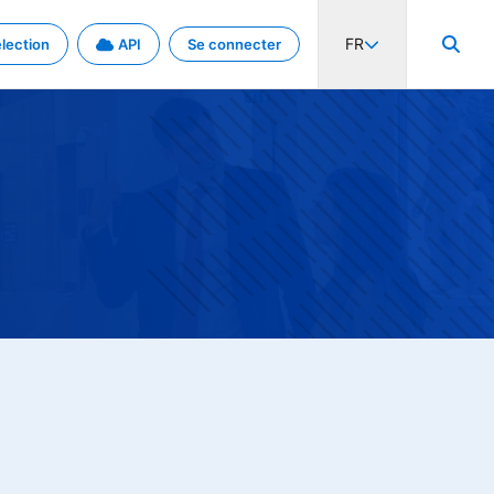
FR
lection
API
Se connecter
activité internationale et les taux. Découvrez le projet en détail.
nées et de métadonnées.
.