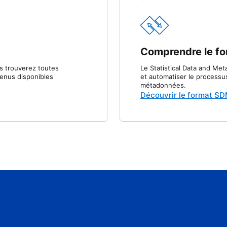
Comprendre le f
s trouverez toutes
Le Statistical Data and Me
tenus disponibles
et automatiser le process
métadonnées.
Découvrir le format S